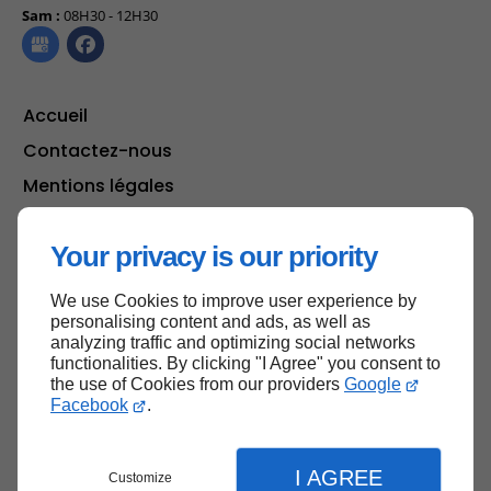
Sam :
08H30 - 12H30
Accueil
Contactez-nous
Mentions légales
Plan du site
Your privacy is our priority
We use Cookies to improve user experience by
Haut de page
personalising content and ads, as well as
analyzing traffic and optimizing social networks
functionalities. By clicking "I Agree" you consent to
the use of Cookies from our providers
Google
Facebook
.
I AGREE
Customize