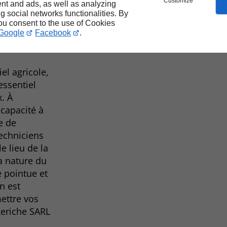
Customize
nt and ads, as well as analyzing
ez
ng social networks functionalities. By
you consent to the use of Cookies
Google
Facebook
.
el agricole,
essentiel
. À
 capacité à
e de
techniciens
e lieu de la
a nature du
 pointue et
n est
mettre vos
Leriche SARL