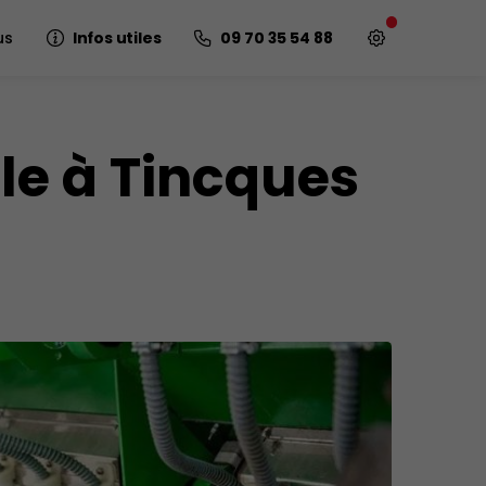
us
Infos utiles
09 70 35 54 88
le à Tincques