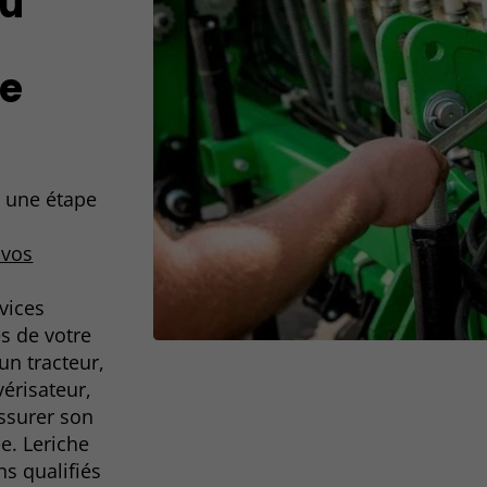
du
he
t une étape
 vos
vices
es de votre
un tracteur,
érisateur,
assurer son
e. Leriche
ns qualifiés