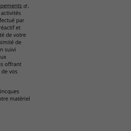
uipements
,
activités
fectué par
éactif et
ité de votre
ximité de
n suivi
aux
s offrant
n de vos
Tincques
otre matériel