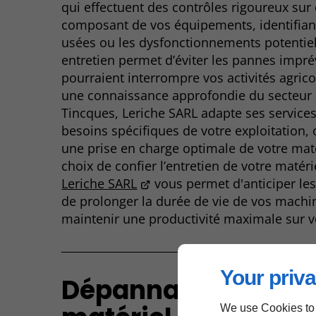
qui effectuent des contrôles rigoureux su
composant de vos équipements, identifiant
usées ou les dysfonctionnements potentiel
entretien permet d’éviter les pannes impr
pourraient interrompre vos activités agrico
une connaissance approfondie du secteur 
Tincques, Leriche SARL adapte ses service
besoins spécifiques de votre exploitation, o
une prise en charge optimale de votre maté
choix de confier l’entretien de votre matéri
Leriche SARL
vous permet d'anticiper le
de prolonger la durée de vie de vos machin
maintenir une productivité maximale sur v
Your priva
Dépannage rapide 
We use Cookies to